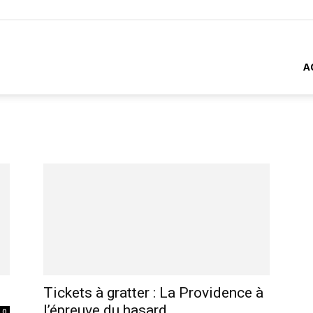
A
é
Tickets à gratter : La Providence à
l’épreuve du hasard
0