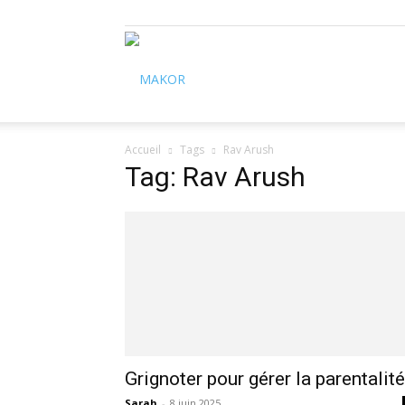
Makor
Accueil
Tags
Rav Arush
Tag: Rav Arush
Grignoter pour gérer la parentalit
Sarah
-
8 juin 2025