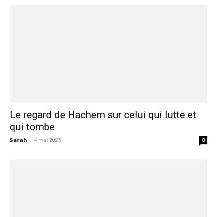
Le regard de Hachem sur celui qui lutte et
qui tombe
Sarah
-
4 mai 2025
0