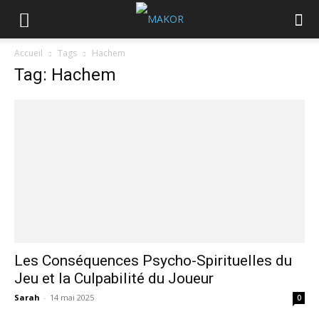
Accueil
Tags
Hachem
Tag: Hachem
Les Conséquences Psycho-Spirituelles du
Jeu et la Culpabilité du Joueur
Sarah
-
14 mai 2025
0