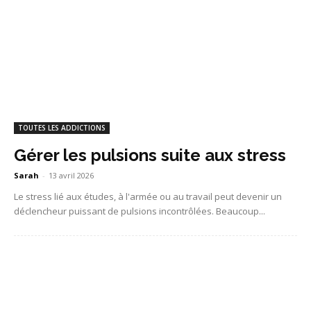
TOUTES LES ADDICTIONS
Gérer les pulsions suite aux stress
Sarah
-
13 avril 2026
Le stress lié aux études, à l'armée ou au travail peut devenir un
déclencheur puissant de pulsions incontrôlées. Beaucoup...