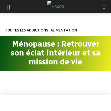
TOUTES LES ADDICTIONS
ALIMENTATION
Ménopause : Retrouver
son éclat intérieur et sa
mission de vie