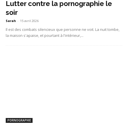
Lutter contre la pornographie le
soir
Sarah
-
15 avril 2026
Il est des combats silencieux que personne ne voit. La nuit tombe,
la maison s'apaise, et pourtant à l'intérieur,...
PORNOGRAPHIE