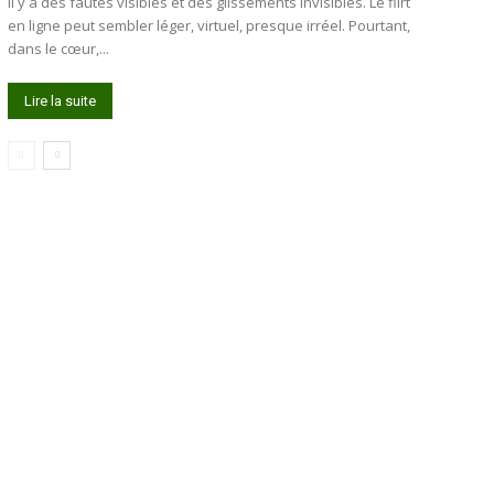
Il y a des fautes visibles et des glissements invisibles. Le flirt
en ligne peut sembler léger, virtuel, presque irréel. Pourtant,
dans le cœur,...
Lire la suite