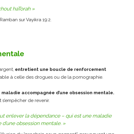
rchout haTorah »
 Ramban sur Vayikra 19:2.
mentale
argent,
entretient une boucle de renforcement
able à celle des drogues ou de la pornographie.
ne maladie accompagnée d’une obsession mentale.
t s’empêcher de revenir.
t enlever la dépendance – qui est une maladie
d’une obsession mentale. »