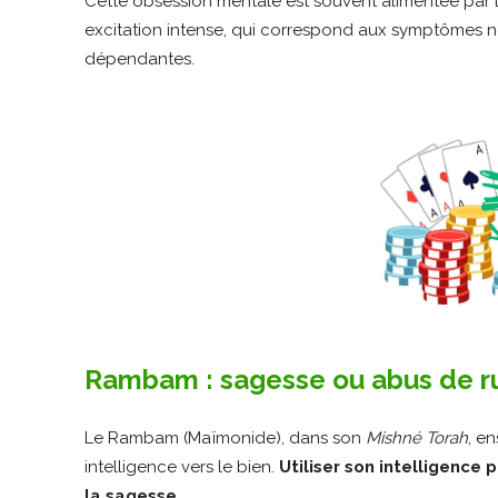
Cette obsession mentale est souvent alimentée par 
excitation intense, qui correspond aux symptômes 
dépendantes.
Rambam : sagesse ou abus de r
Le Rambam (Maïmonide), dans son
Mishné Torah
, e
intelligence vers le bien.
Utiliser son intelligence
la sagesse.