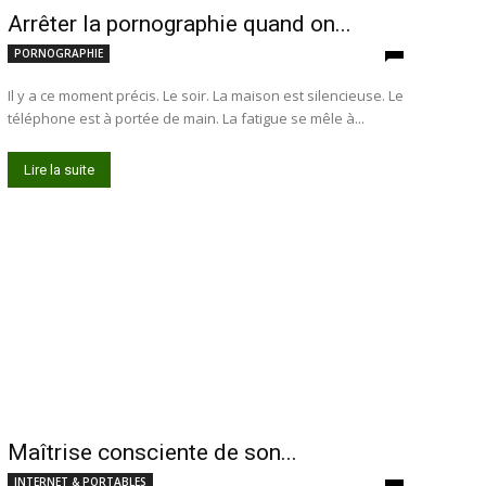
Arrêter la pornographie quand on...
PORNOGRAPHIE
Il y a ce moment précis. Le soir. La maison est silencieuse. Le
téléphone est à portée de main. La fatigue se mêle à...
Lire la suite
Maîtrise consciente de son...
INTERNET & PORTABLES