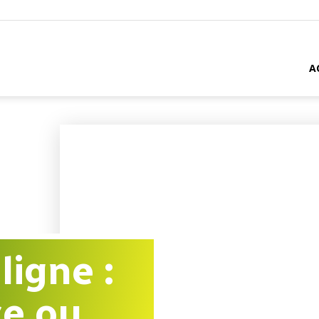
A
ligne :
ce ou