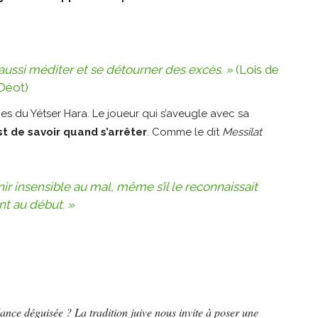
 aussi méditer et se détourner des excès. »
(Lois de
Déot)
es du Yétser Hara. Le joueur qui s’aveugle avec sa
t de savoir quand s’arrêter
. Comme le dit
Messilat
nir insensible au mal, même s’il le reconnaissait
nt au début. »
ndance déguisée ?
La tradition juive nous invite à poser une