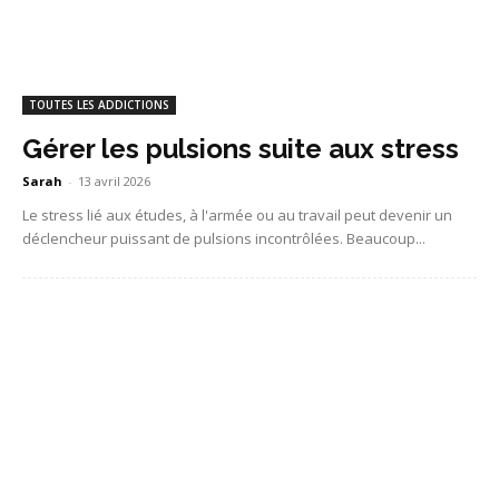
TOUTES LES ADDICTIONS
Gérer les pulsions suite aux stress
Sarah
-
13 avril 2026
Le stress lié aux études, à l'armée ou au travail peut devenir un
déclencheur puissant de pulsions incontrôlées. Beaucoup...