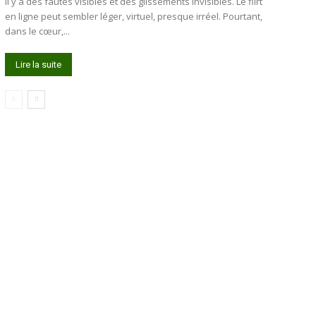
Il y a des fautes visibles et des glissements invisibles. Le flirt
en ligne peut sembler léger, virtuel, presque irréel. Pourtant,
dans le cœur,...
Lire la suite