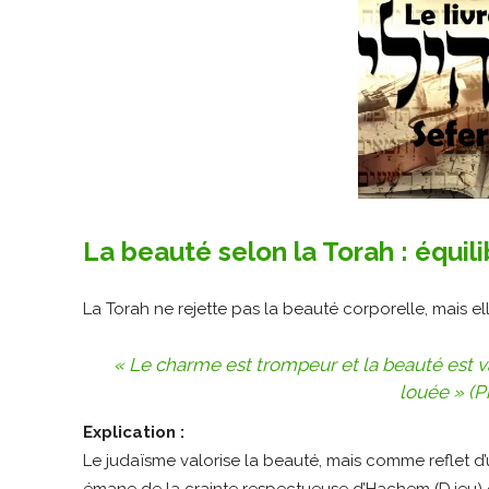
La beauté selon la Torah : équili
La Torah ne rejette pas la beauté corporelle, mais ell
« Le charme est trompeur et la beauté est vai
louée » (P
Explication :
Le judaïsme valorise la beauté, mais comme reflet d’u
émane de la crainte respectueuse d’Hachem (D.ieu) et