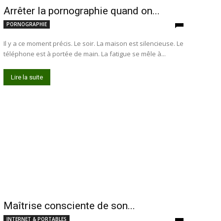
Arrêter la pornographie quand on...
PORNOGRAPHIE
Il y a ce moment précis. Le soir. La maison est silencieuse. Le
téléphone est à portée de main. La fatigue se mêle à...
Lire la suite
Maîtrise consciente de son...
INTERNET & PORTABLES