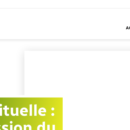
A
tuelle :
ssion du