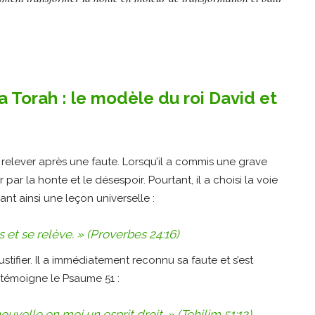
 la Torah : le modèle du roi David et
e relever après une faute. Lorsqu’il a commis une grave
par la honte et le désespoir. Pourtant, il a choisi la voie
ant ainsi une leçon universelle :
 et se relève. »
(Proverbes 24:16)
ustifier. Il a immédiatement reconnu sa faute et s’est
témoigne le Psaume 51 :
ouvelle en moi un esprit droit. »
(Tehilim 51:12)