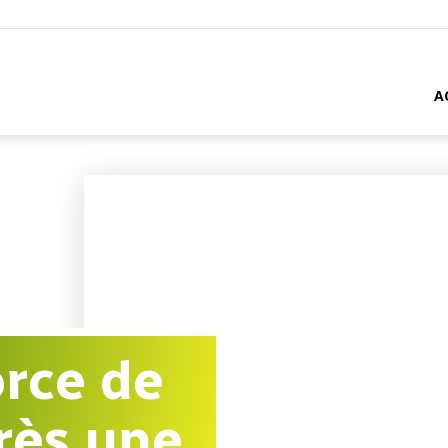
A
orce de
près une