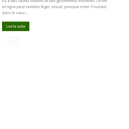
Il y a des fautes visibles et des glissements invisibles. Le flirt
en ligne peut sembler léger, virtuel, presque irréel. Pourtant,
dans le cœur,...
Lire la suite