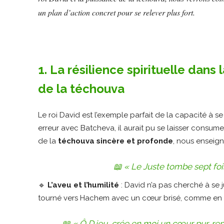
un plan d’action concret pour se relever plus fort.
1. La résilience spirituelle dans
de la téchouva
Le roi David est l’exemple parfait de la capacité à s
erreur avec Batcheva, il aurait pu se laisser consumer 
de la
téchouva sincère et profonde
, nous enseign
📖
« Le Juste tombe sept fois
🔹
L’aveu et l’humilité
: David n’a pas cherché à se j
tourné vers Hachem avec un cœur brisé, comme en 
📖
« Ô D.ieu, crée en moi un cœur pur, ren