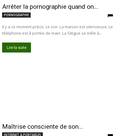
Arrêter la pornographie quand on...
PORNOGRAPHIE
Il y a ce moment précis. Le soir. La maison est silencieuse. Le
téléphone est à portée de main. La fatigue se mêle à...
Lire la suite
Maîtrise consciente de son...
INTERNET & PORTABLES