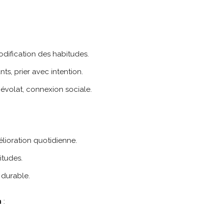
odification des habitudes.
nts, prier avec intention.
névolat, connexion sociale.
élioration quotidienne.
itudes.
 durable.
n
: