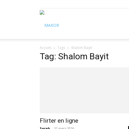
Makor
Accueil
Tags
Shalom Bayit
Tag: Shalom Bayit
Flirter en ligne
Sarah
-
31 mars 2026