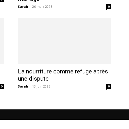
Sarah
-
26 mars 2026
0
La nourriture comme refuge après
une dispute
Sarah
-
13 juin 2025
0
0