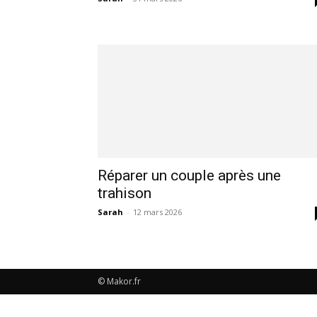
Réparer un couple après une
trahison
Sarah
-
12 mars 2026
© Makor.fr