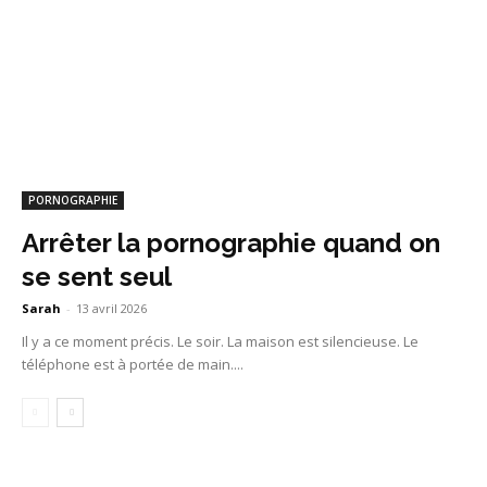
PORNOGRAPHIE
Arrêter la pornographie quand on
se sent seul
Sarah
-
13 avril 2026
Il y a ce moment précis. Le soir. La maison est silencieuse. Le
téléphone est à portée de main....