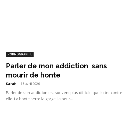
PORNOGRAPHIE
Parler de mon addiction sans
mourir de honte
Sarah
-
15 avril 2026
Parler de son addiction est souvent plus difficile que lutter contre
elle. La honte serre la gorge, la peur...