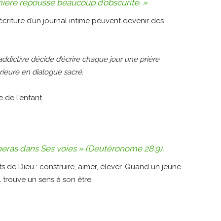
ière repousse beaucoup d’obscurité. »
l’écriture d’un journal intime peuvent devenir des
ddictive décide d’écrire chaque jour une prière
rieure en dialogue sacré.
heras dans Ses voies » (Deutéronome 28:9)
.
its de Dieu : construire, aimer, élever. Quand un jeune
 trouve un sens à son être.