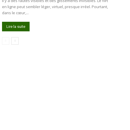
Il y a des fautes visibles et des glissements invisibles. Le flirt
en ligne peut sembler léger, virtuel, presque irréel. Pourtant,
dans le cœur,...
Lire la suite