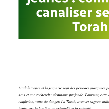
canaliser se
Torah
L’adolescence et la jeunesse sont des périodes marquées par
sens et une recherche identitaire profonde. Pourtant, cette é
confusion, voire de danger. La Torah, avec sa sagesse millé
brute vers la lumière, la créativité et la sainteté.