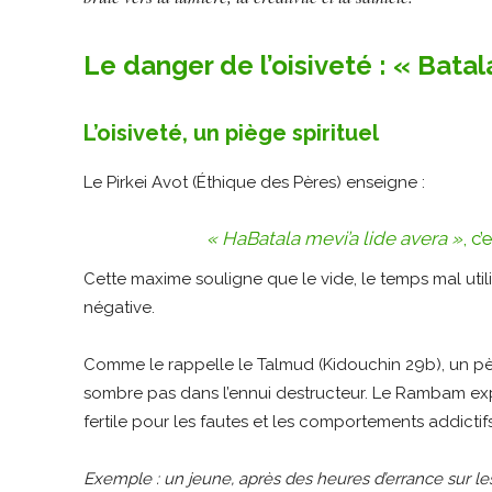
Le danger de l’oisiveté : « Batal
L’oisiveté, un piège spirituel
Le Pirkei Avot (Éthique des Pères) enseigne :
« HaBatala mevi’a lide avera »
, c
Cette maxime souligne que le vide, le temps mal utili
négative.
Comme le rappelle le Talmud (Kidouchin 29b), un père 
sombre pas dans l’ennui destructeur. Le Rambam expli
fertile pour les fautes et les comportements addictifs
Exemple : un jeune, après des heures d’errance sur les