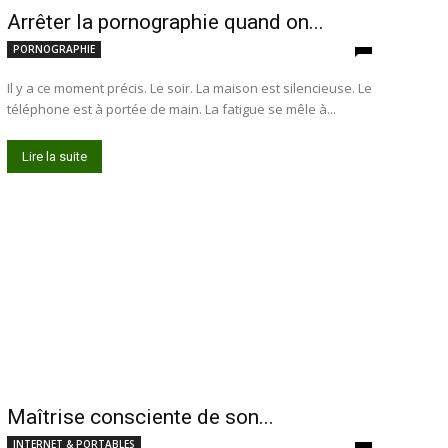
Arrêter la pornographie quand on...
PORNOGRAPHIE
Il y a ce moment précis. Le soir. La maison est silencieuse. Le
téléphone est à portée de main. La fatigue se mêle à...
Lire la suite
Maîtrise consciente de son...
INTERNET & PORTABLES