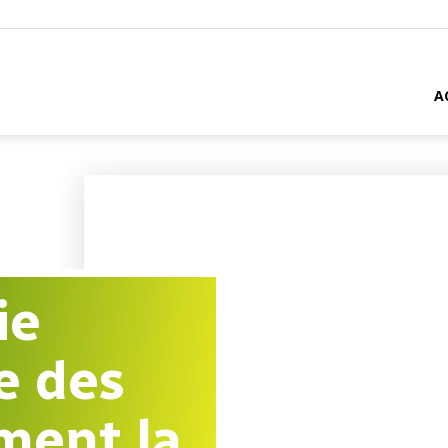
A
ie
e des
ment la