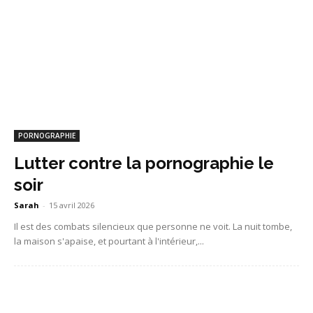
PORNOGRAPHIE
Lutter contre la pornographie le
soir
Sarah
-
15 avril 2026
Il est des combats silencieux que personne ne voit. La nuit tombe,
la maison s'apaise, et pourtant à l'intérieur,...