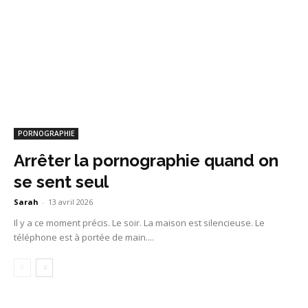
PORNOGRAPHIE
Arrêter la pornographie quand on
se sent seul
Sarah
-
13 avril 2026
Il y a ce moment précis. Le soir. La maison est silencieuse. Le
téléphone est à portée de main....