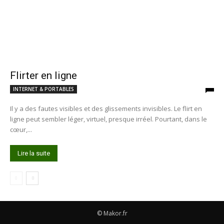
Flirter en ligne
INTERNET & PORTABLES
Il y a des fautes visibles et des glissements invisibles. Le flirt en
ligne peut sembler léger, virtuel, presque irréel. Pourtant, dans le
cœur,...
Lire la suite
© Makor.fr