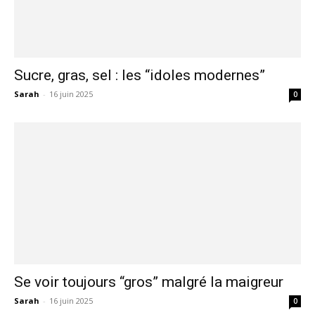
Sucre, gras, sel : les “idoles modernes”
Sarah
-
16 juin 2025
0
Se voir toujours “gros” malgré la maigreur
Sarah
-
16 juin 2025
0