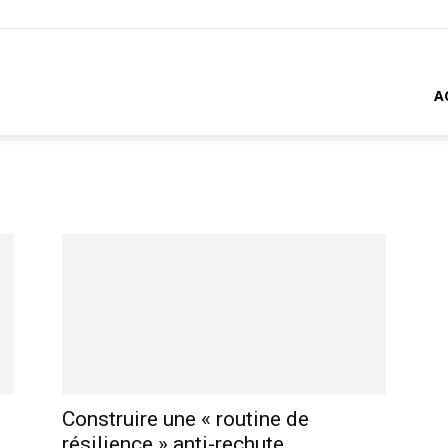
A
Construire une « routine de
résilience » anti-rechute