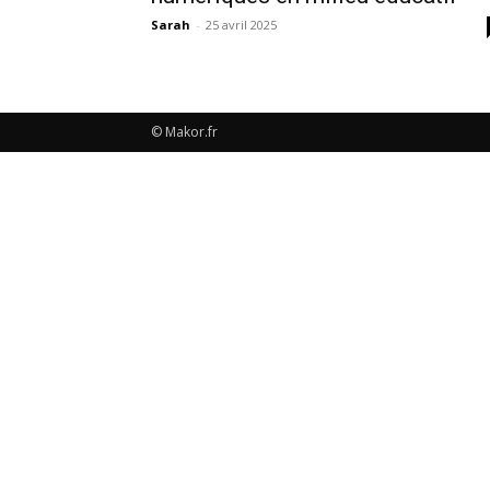
Sarah
-
25 avril 2025
© Makor.fr