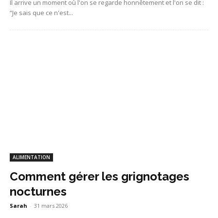
Il arrive un moment où l'on se regarde honnêtement et l'on se dit :
“Je sais que ce n'est...
ALIMENTATION
Comment gérer les grignotages
nocturnes
Sarah
-
31 mars 2026