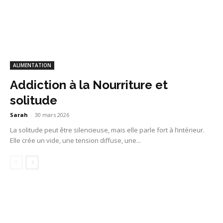
ALIMENTATION
Addiction à la Nourriture et
solitude
Sarah
-
30 mars 2026
La solitude peut être silencieuse, mais elle parle fort à l’intérieur.
Elle crée un vide, une tension diffuse, une...