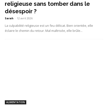
religieuse sans tomber dans le
désespoir ?
Sarah
-
12 avril 2026
La culpabilité religieuse est un feu délicat. Bien orientée, elle
éclaire le chemin du retour. Mal maîtrisée, elle brûle...
ALIMENTATION