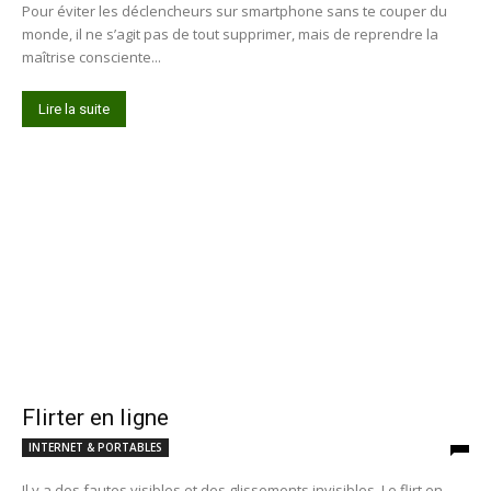
Pour éviter les déclencheurs sur smartphone sans te couper du
monde, il ne s’agit pas de tout supprimer, mais de reprendre la
maîtrise consciente...
Lire la suite
Flirter en ligne
INTERNET & PORTABLES
Il y a des fautes visibles et des glissements invisibles. Le flirt en