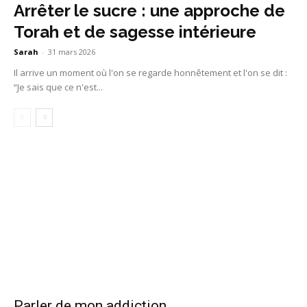
Arrêter le sucre : une approche de
Torah et de sagesse intérieure
Sarah
-
31 mars 2026
Il arrive un moment où l'on se regarde honnêtement et l'on se dit :
“Je sais que ce n'est...
Parler de mon addiction ...