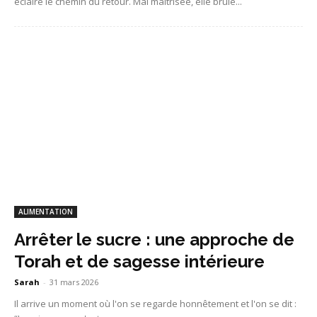
éclaire le chemin du retour. Mal maîtrisée, elle brûle...
ALIMENTATION
Arrêter le sucre : une approche de
Torah et de sagesse intérieure
Sarah
-
31 mars 2026
Il arrive un moment où l'on se regarde honnêtement et l'on se dit :