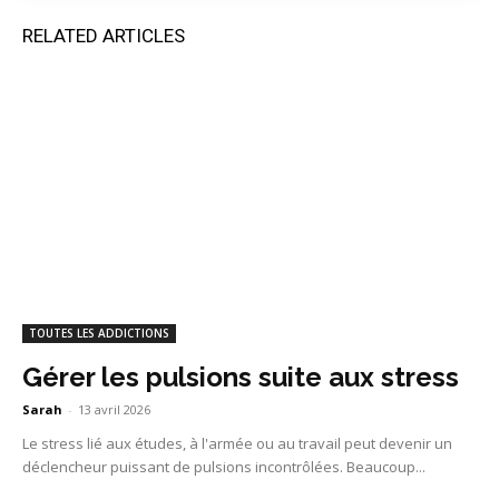
RELATED ARTICLES
TOUTES LES ADDICTIONS
Gérer les pulsions suite aux stress
Sarah
-
13 avril 2026
Le stress lié aux études, à l'armée ou au travail peut devenir un
déclencheur puissant de pulsions incontrôlées. Beaucoup...