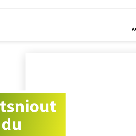
A
 tsniout
 du