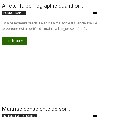
Arrêter la pornographie quand on...
PORNOGRAPHIE
Il y a ce moment précis. Le soir. La maison est silencieuse. Le
téléphone est à portée de main. La fatigue se mêle à...
Lire la suite
Maîtrise consciente de son...
INTERNET & PORTABLES