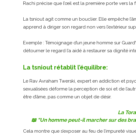
Rachi précise que l’œil est la première porte vers la 
La tsniout agit comme un bouclier. Elle empêche l’â
apprend à diriger son regard non vers l’extérieur sup
Exemple : Témoignage d’un jeune homme sur Guard
détourner le regard l’a aidé à restaurer sa dignité inté
La tsniout rétablit l’équilibre:
Le Rav Avraham Twerski, expert en addiction et psyc
sexualisées déforme la perception de soi et de l’autr
être d’âme, pas comme un objet de désir.
La Tora
📖 “Un homme peut-il marcher sur des brais
Cela montre que s’exposer au feu de l’impureté visue