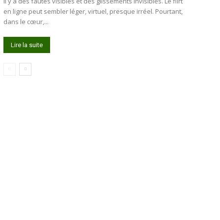
Il y a des fautes visibles et des glissements invisibles. Le flirt
en ligne peut sembler léger, virtuel, presque irréel. Pourtant,
dans le cœur,...
Lire la suite