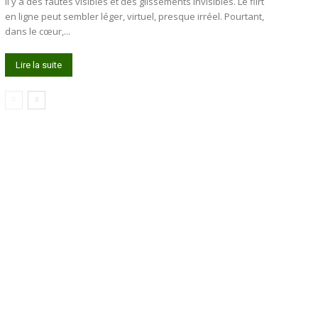
Il y a des fautes visibles et des glissements invisibles. Le flirt
en ligne peut sembler léger, virtuel, presque irréel. Pourtant,
dans le cœur,...
Lire la suite