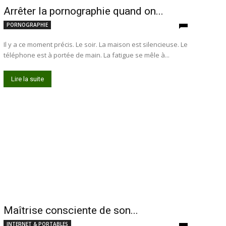
Arrêter la pornographie quand on...
PORNOGRAPHIE
Il y a ce moment précis. Le soir. La maison est silencieuse. Le
téléphone est à portée de main. La fatigue se mêle à...
Lire la suite
Maîtrise consciente de son...
INTERNET & PORTABLES