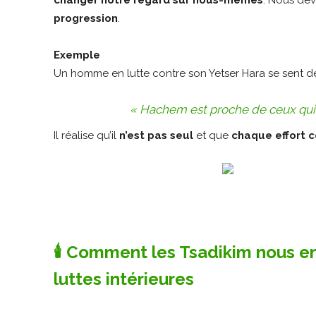
changer notre regard sur nous-mêmes
. Nous de
progression
.
Exemple
Un homme en lutte contre son Yetser Hara se sent déses
« Hachem est proche de ceux qui L
Il réalise qu’il
n’est pas seul
et que
chaque effort 
🕯️ Comment les Tsadikim nous e
luttes intérieures