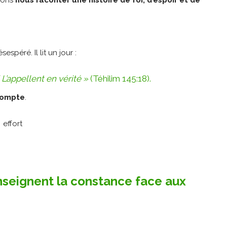
vons
nous raconter une histoire de foi, d’espoir et de
péré. Il lit un jour :
’appellent en vérité »
(Téhilim 145:18).
compte
.
nseignent la constance face aux