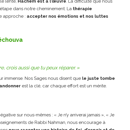
le lente,
Hachem est à l’œuvre
. La difficulté que nous
e étape dans notre cheminement. La
thérapie
te approche :
accepter nos émotions et nos luttes
Téchouva
re, crois aussi que tu peux réparer. »
ur immense. Nos Sages nous disent que
le juste tombe
bandonner
est la clé, car chaque effort est un mérite.
ative sur nous-mêmes : « Je n’y arriverai jamais », « Je
s enseignements de Rabbi Nahman, nous encourage à