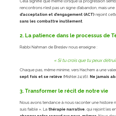
Cela signifie que même lorsque la progression semb
rencontrons n’est pas un signe d’abandon, mais un
d’acceptation et d’engagement (ACT)
rejoint cet
sans les combattre inutilement
.
2. La patience dans le processus de 
Rabbi Nahman de Breslev nous enseigne :
« Si tu crois que tu peux détrui
Chaque pas, même minime, vers Hachem a une vale
sept fois et se relève
(Mishlei 24:16).
Ne jamais a
3. Transformer le récit de notre vie
Nous avons tendance à nous raconter une histoire nég
suis faible ». La
thérapie narrative
, qui rejoint le