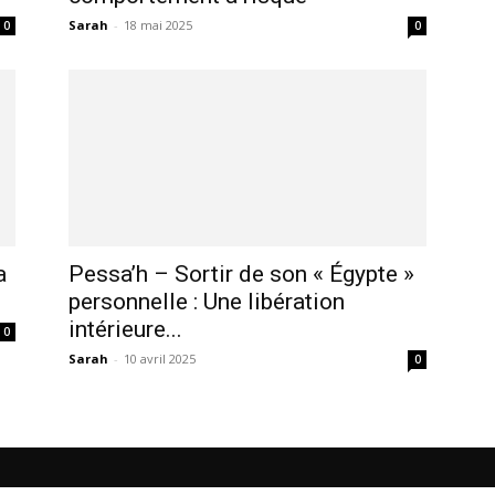
Sarah
-
18 mai 2025
0
0
a
Pessa’h – Sortir de son « Égypte »
personnelle : Une libération
intérieure...
0
Sarah
-
10 avril 2025
0