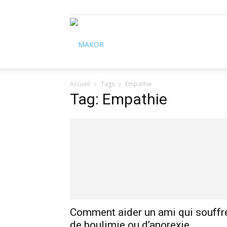
Makor
Accueil
Tags
Empathie
Tag: Empathie
Comment aider un ami qui souffr
de boulimie ou d’anorexie