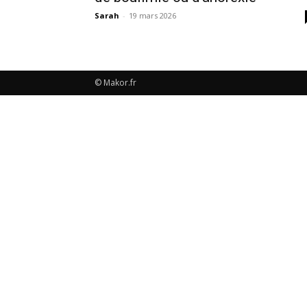
Sarah
-
19 mars 2026
© Makor.fr