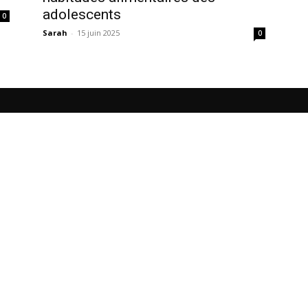
adolescents
0
Sarah
-
15 juin 2025
0